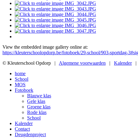
View the embedded image gallery online at:
https://kleuterschoolopdorp.be/fotoboek/29-school/903-sportdag-3#
© Kleuterschool Opdorp |
Algemene voorwaarden
|
Kalender
home
School
MOS
Fotoboek
Blauwe klas
Gele klas
Groene klas
Rode klas
School
Kalender
Contact
Deugdenproject