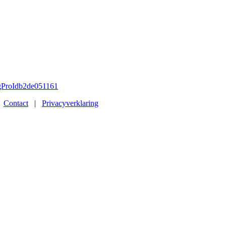
sigProIdb2de051161
|
Contact
|
Privacyverklaring