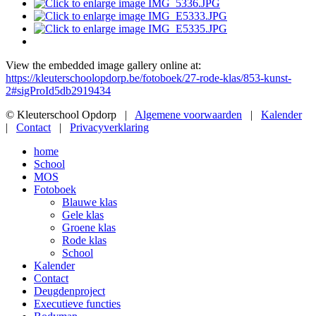
View the embedded image gallery online at:
https://kleuterschoolopdorp.be/fotoboek/27-rode-klas/853-kunst-
2#sigProId5db2919434
© Kleuterschool Opdorp |
Algemene voorwaarden
|
Kalender
|
Contact
|
Privacyverklaring
home
School
MOS
Fotoboek
Blauwe klas
Gele klas
Groene klas
Rode klas
School
Kalender
Contact
Deugdenproject
Executieve functies