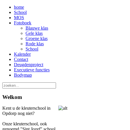
Jaar
Maand
Jaar
Maand
home
School
MOS
Fotoboek
Blauwe klas
Gele klas
Groene klas
Rode klas
School
Kalender
Contact
Deugdenproject
Executieve functies
Bodymap
Welkom
Kent u de kleuterschool in
Opdorp nog niet?
Onze kleuterschool, ook
genoemd "Sint Jozef" school