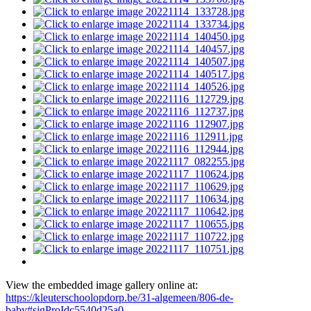
View the embedded image gallery online at:
https://kleuterschoolopdorp.be/31-algemeen/806-de-
baby#sigProIdc5540d25a0