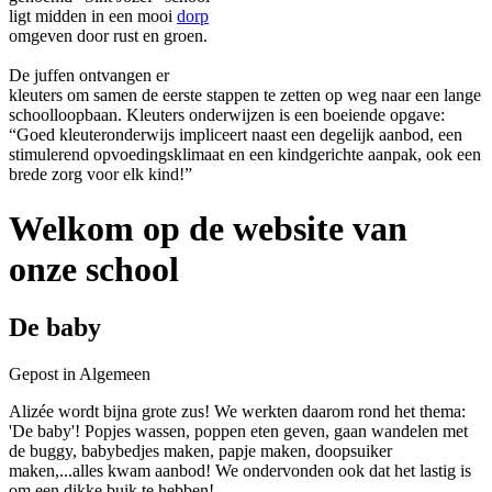
ligt midden in een mooi
dorp
omgeven door rust en groen.
De juffen ontvangen er
kleuters om samen de eerste stappen te zetten op weg naar een lange
schoolloopbaan. Kleuters onderwijzen is een boeiende opgave:
“Goed kleuteronderwijs impliceert naast een degelijk aanbod, een
stimulerend opvoedingsklimaat en een kindgerichte aanpak, ook een
brede zorg voor elk kind!”
Welkom op de website van
onze school
De baby
Gepost in Algemeen
Alizée wordt bijna grote zus! We werkten daarom rond het thema:
'De baby'! Popjes wassen, poppen eten geven, gaan wandelen met
de buggy, babybedjes maken, papje maken, doopsuiker
maken,...alles kwam aanbod! We ondervonden ook dat het lastig is
om een dikke buik te hebben!